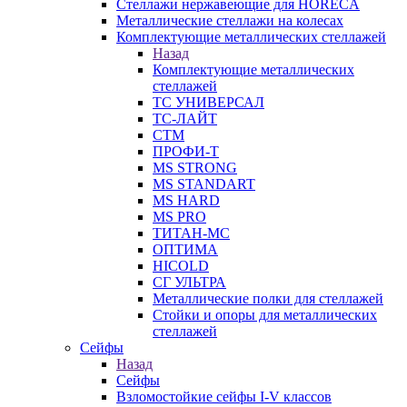
Стеллажи нержавеющие для HORECA
Металлические стеллажи на колесах
Комплектующие металлических стеллажей
Назад
Комплектующие металлических
стеллажей
ТС УНИВЕРСАЛ
ТС-ЛАЙТ
СТМ
ПРОФИ-Т
MS STRONG
MS STANDART
MS HARD
MS PRO
ТИТАН-МС
ОПТИМА
HICOLD
СГ УЛЬТРА
Металлические полки для стеллажей
Стойки и опоры для металлических
стеллажей
Сейфы
Назад
Сейфы
Взломостойкие сейфы I-V классов