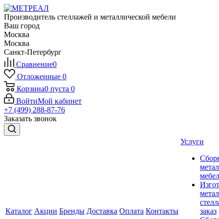
Производитель стеллажей и металлической мебели
Ваш город
Москва
Москва
Санкт-Петербург
Сравнение
0
Отложенные
0
Корзина
0
пуста
0
Войти
Мой кабинет
+7 (499) 288-87-76
Заказать звонок
Услуги
Сбор
мета
мебе
Изго
мета
стелл
Каталог
Акции
Бренды
Доставка
Оплата
Контакты
заказ