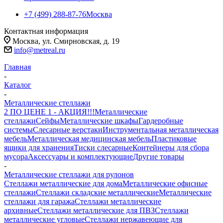
+7 (499) 288-87-76
Москва
Контактная информация
Москва, ул. Смирновская, д. 19
info@metreal.ru
Главная
-
Каталог
-
Металлические стеллажи
2 ПО ЦЕНЕ 1 - АКЦИЯ!!!
Металлические
стеллажи
Сейфы
Металлические шкафы
Гардеробные
системы
Слесарные верстаки
Инструментальная металлическая
мебель
Металлическая медицинская мебель
Пластиковые
ящики для хранения
Тиски слесарные
Контейнеры для сбора
мусора
Аксессуары и комплектующие
Другие товары
-
Металлические стеллажи для рулонов
Стеллажи металлические для дома
Металлические офисные
стеллажи
Стеллажи складские металлические
Металлические
стеллажи для гаража
Стеллажи металлические
архивные
Стеллажи металлические для ПВЗ
Стеллажи
металлические угловые
Стеллажи нержавеющие для