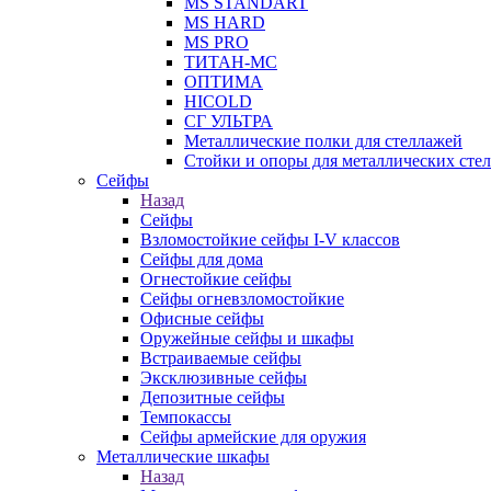
MS STANDART
MS HARD
MS PRO
ТИТАН-МС
ОПТИМА
HICOLD
СГ УЛЬТРА
Металлические полки для стеллажей
Стойки и опоры для металлических сте
Сейфы
Назад
Сейфы
Взломостойкие сейфы I-V классов
Сейфы для дома
Огнестойкие сейфы
Сейфы огневзломостойкие
Офисные сейфы
Оружейные сейфы и шкафы
Встраиваемые сейфы
Эксклюзивные сейфы
Депозитные сейфы
Темпокассы
Сейфы армейские для оружия
Металлические шкафы
Назад