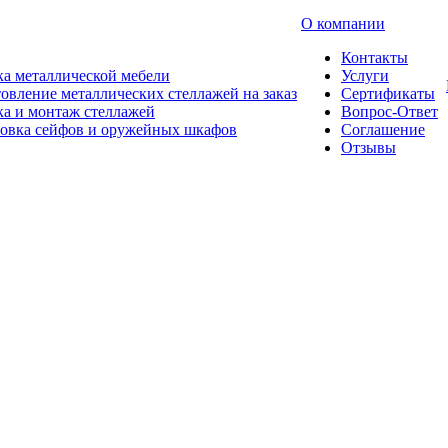
О компании
Контакты
а металлической мебели
Услуги
овление металлических стеллажей на заказ
Сертификаты
а и монтаж стеллажей
Вопрос-Ответ
новка сейфов и оружейных шкафов
Соглашение
Отзывы