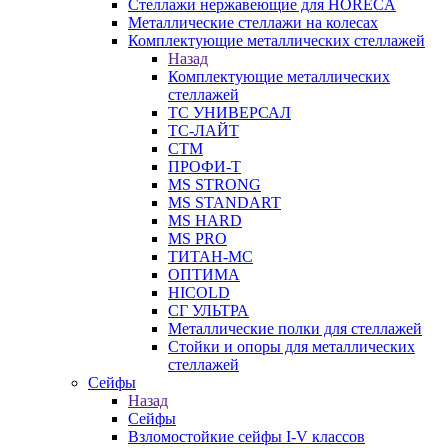
Стеллажи нержавеющие для HORECA
Металлические стеллажи на колесах
Комплектующие металлических стеллажей
Назад
Комплектующие металлических
стеллажей
ТС УНИВЕРСАЛ
ТС-ЛАЙТ
СТМ
ПРОФИ-Т
MS STRONG
MS STANDART
MS HARD
MS PRO
ТИТАН-МС
ОПТИМА
HICOLD
СГ УЛЬТРА
Металлические полки для стеллажей
Стойки и опоры для металлических
стеллажей
Сейфы
Назад
Сейфы
Взломостойкие сейфы I-V классов