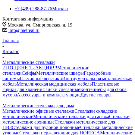
+7 (499) 288-87-76
Москва
Контактная информация
Москва, ул. Смирновская, д. 19
info@metreal.ru
Главная
-
Каталог
-
Металлические стеллажи
2 ПО ЦЕНЕ 1 - АКЦИЯ!!!
Металлические
стеллажи
Сейфы
Металлические шкафы
Гардеробные
системы
Слесарные верстаки
Инструментальная металлическая
мебель
Металлическая медицинская мебель
Пластиковые
ящики для хранения
Тиски слесарные
Контейнеры для сбора
мусора
Аксессуары и комплектующие
Другие товары
-
Металлические стеллажи для дома
Металлические офисные стеллажи
Стеллажи складские
металлические
Металлические стеллажи для гаража
Стеллажи
металлические архивные
Стеллажи металлические для
ПВЗ
Стеллажи для рулонов полочные
Стеллажи металлические
угловые
Стеллажи нержавеющие для HORECA
Металлические