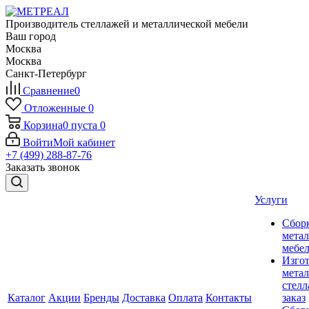
Производитель стеллажей и металлической мебели
Ваш город
Москва
Москва
Санкт-Петербург
Сравнение
0
Отложенные
0
Корзина
0
пуста
0
Войти
Мой кабинет
+7 (499) 288-87-76
Заказать звонок
Услуги
Сбор
мета
мебе
Изго
мета
стелл
Каталог
Акции
Бренды
Доставка
Оплата
Контакты
заказ