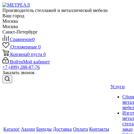
Производитель стеллажей и металлической мебели
Ваш город
Москва
Москва
Санкт-Петербург
Сравнение
0
Отложенные
0
Корзина
0
пуста
0
Войти
Мой кабинет
+7 (499) 288-87-76
Заказать звонок
Услуги
Сбор
мета
мебе
Изго
мета
стелл
Каталог
Акции
Бренды
Доставка
Оплата
Контакты
заказ