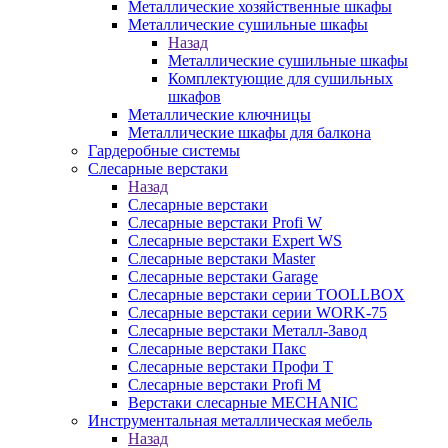
Металлические хозяйственные шкафы
Металлические сушильные шкафы
Назад
Металлические сушильные шкафы
Комплектующие для сушильных
шкафов
Металлические ключницы
Металлические шкафы для балкона
Гардеробные системы
Слесарные верстаки
Назад
Слесарные верстаки
Слесарные верстаки Profi W
Слесарные верстаки Expert WS
Слесарные верстаки Master
Слесарные верстаки Garage
Слесарные верстаки серии TOOLLBOX
Слесарные верстаки серии WORK-75
Слесарные верстаки Металл-Завод
Слесарные верстаки Пакс
Слесарные верстаки Профи Т
Слесарные верстаки Profi M
Верстаки слесарные MECHANIC
Инструментальная металлическая мебель
Назад