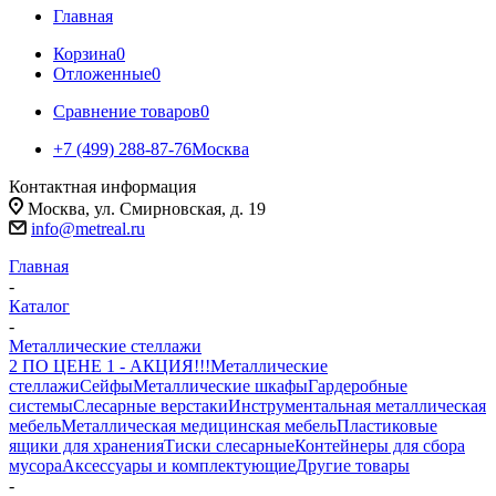
Главная
Корзина
0
Отложенные
0
Сравнение товаров
0
+7 (499) 288-87-76
Москва
Контактная информация
Москва, ул. Смирновская, д. 19
info@metreal.ru
Главная
-
Каталог
-
Металлические стеллажи
2 ПО ЦЕНЕ 1 - АКЦИЯ!!!
Металлические
стеллажи
Сейфы
Металлические шкафы
Гардеробные
системы
Слесарные верстаки
Инструментальная металлическая
мебель
Металлическая медицинская мебель
Пластиковые
ящики для хранения
Тиски слесарные
Контейнеры для сбора
мусора
Аксессуары и комплектующие
Другие товары
-