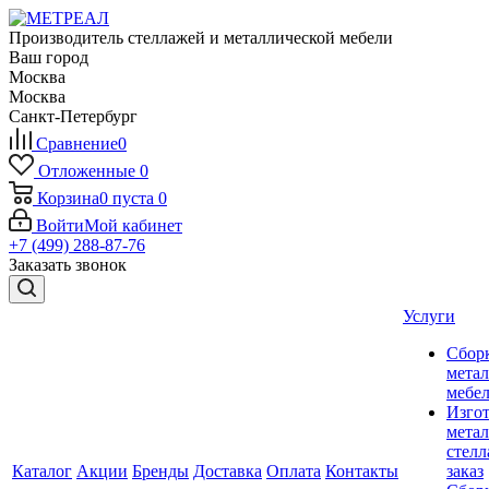
Производитель стеллажей и металлической мебели
Ваш город
Москва
Москва
Санкт-Петербург
Сравнение
0
Отложенные
0
Корзина
0
пуста
0
Войти
Мой кабинет
+7 (499) 288-87-76
Заказать звонок
Услуги
Сбор
мета
мебе
Изго
мета
стелл
Каталог
Акции
Бренды
Доставка
Оплата
Контакты
заказ