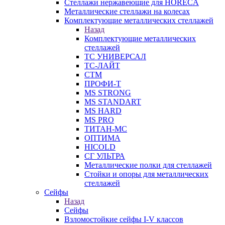
Стеллажи нержавеющие для HORECA
Металлические стеллажи на колесах
Комплектующие металлических стеллажей
Назад
Комплектующие металлических
стеллажей
ТС УНИВЕРСАЛ
ТС-ЛАЙТ
СТМ
ПРОФИ-Т
MS STRONG
MS STANDART
MS HARD
MS PRO
ТИТАН-МС
ОПТИМА
HICOLD
СГ УЛЬТРА
Металлические полки для стеллажей
Стойки и опоры для металлических
стеллажей
Сейфы
Назад
Сейфы
Взломостойкие сейфы I-V классов