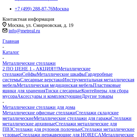
+7 (499) 288-87-76
Москва
Контактная информация
Москва, ул. Смирновская, д. 19
info@metreal.ru
Главная
-
Каталог
-
Металлические стеллажи
2 ПО ЦЕНЕ 1 - АКЦИЯ!!!
Металлические
стеллажи
Сейфы
Металлические шкафы
Гардеробные
системы
Слесарные верстаки
Инструментальная металлическая
мебель
Металлическая медицинская мебель
Пластиковые
ящики для хранения
Тиски слесарные
Контейнеры для сбора
мусора
Аксессуары и комплектующие
Другие товары
-
Металлические стеллажи для дома
Металлические офисные стеллажи
Стеллажи складские
металлические
Металлические стеллажи для гаража
Стеллажи
металлические архивные
Стеллажи металлические для
ПВЗ
Стеллажи для рулонов полочные
Стеллажи металлические
угловые
Стеллажи нержавеющие для HORECA
Металлические