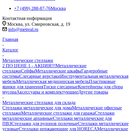
+7 (499) 288-87-76
Москва
Контактная информация
Москва, ул. Смирновская, д. 19
info@metreal.ru
Главная
-
Каталог
-
Металлические стеллажи
2 ПО ЦЕНЕ 1 - АКЦИЯ!!!
Металлические
стеллажи
Сейфы
Металлические шкафы
Гардеробные
системы
Слесарные верстаки
Инструментальная металлическая
мебель
Металлическая медицинская мебель
Пластиковые
ящики для хранения
Тиски слесарные
Контейнеры для сбора
мусора
Аксессуары и комплектующие
Другие товары
-
Металлические стеллажи для склада
Стеллажи металлические для дома
Металлические офисные
стеллажи
Металлические стеллажи для гаража
Стеллажи
металлические архивные
Стеллажи металлические для
ПВЗ
Стеллажи для рулонов полочные
Стеллажи металлические
угловые
Стеллажи нержавеющие для HORECA
Металлические