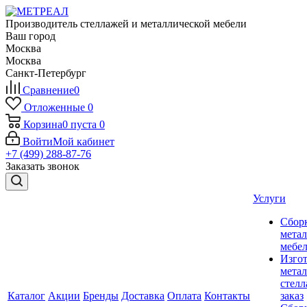
Производитель стеллажей и металлической мебели
Ваш город
Москва
Москва
Санкт-Петербург
Сравнение
0
Отложенные
0
Корзина
0
пуста
0
Войти
Мой кабинет
+7 (499) 288-87-76
Заказать звонок
Услуги
Сбор
мета
мебе
Изго
мета
стелл
Каталог
Акции
Бренды
Доставка
Оплата
Контакты
заказ