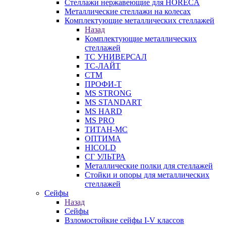
Стеллажи нержавеющие для HORECA
Металлические стеллажи на колесах
Комплектующие металлических стеллажей
Назад
Комплектующие металлических
стеллажей
ТС УНИВЕРСАЛ
ТС-ЛАЙТ
СТМ
ПРОФИ-Т
MS STRONG
MS STANDART
MS HARD
MS PRO
ТИТАН-МС
ОПТИМА
HICOLD
СГ УЛЬТРА
Металлические полки для стеллажей
Стойки и опоры для металлических
стеллажей
Сейфы
Назад
Сейфы
Взломостойкие сейфы I-V классов