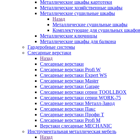
Металлические шкафы картотеки
Металлические хозяйственные шкафы
Металлические сушильные шкафы
Назад
Металлические сушильные шкафы
Комплектующие для сушильных шкафо
Металлические ключницы
Металлические шкафы для балкона
Гардеробные системы
Слесарные верстаки
Назад
Слесарные верстаки
Слесарные верстаки Profi W
Слесарные верстаки Expert WS
Слесарные верстаки Master
Слесарные верстаки Garage
Слесарные верстаки серии TOOLLBOX
Слесарные верстаки серии WORK-75
Слесарные верстаки Металл-Завод
Слесарные верстаки Пакс
Слесарные верстаки Профи Т
Слесарные верстаки Profi M
Верстаки слесарные MECHANIC
Инструментальная металлическая мебель
Назад