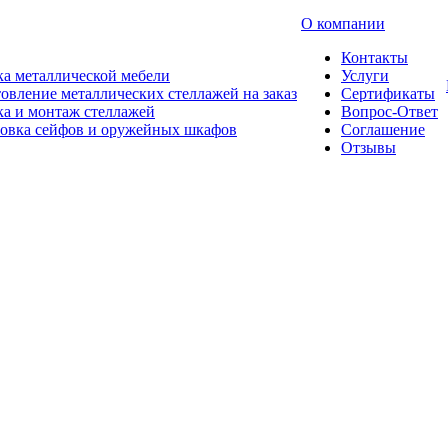
О компании
Контакты
а металлической мебели
Услуги
овление металлических стеллажей на заказ
Сертификаты
а и монтаж стеллажей
Вопрос-Ответ
новка сейфов и оружейных шкафов
Соглашение
Отзывы