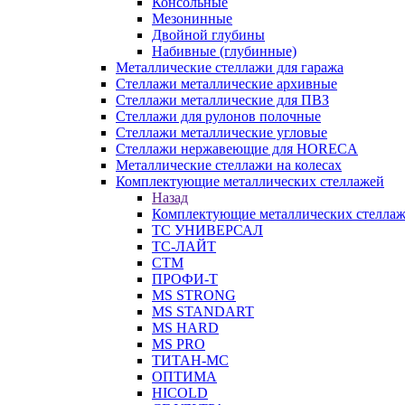
Консольные
Мезонинные
Двойной глубины
Набивные (глубинные)
Металлические стеллажи для гаража
Стеллажи металлические архивные
Стеллажи металлические для ПВЗ
Стеллажи для рулонов полочные
Стеллажи металлические угловые
Стеллажи нержавеющие для HORECA
Металлические стеллажи на колесах
Комплектующие металлических стеллажей
Назад
Комплектующие металлических стелла
ТС УНИВЕРСАЛ
ТС-ЛАЙТ
СТМ
ПРОФИ-Т
MS STRONG
MS STANDART
MS HARD
MS PRO
ТИТАН-МС
ОПТИМА
HICOLD