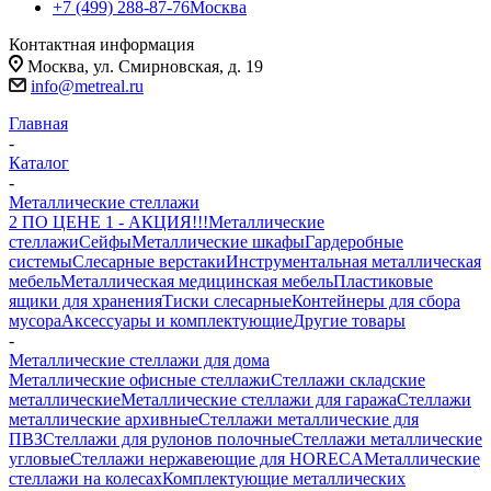
+7 (499) 288-87-76
Москва
Контактная информация
Москва, ул. Смирновская, д. 19
info@metreal.ru
Главная
-
Каталог
-
Металлические стеллажи
2 ПО ЦЕНЕ 1 - АКЦИЯ!!!
Металлические
стеллажи
Сейфы
Металлические шкафы
Гардеробные
системы
Слесарные верстаки
Инструментальная металлическая
мебель
Металлическая медицинская мебель
Пластиковые
ящики для хранения
Тиски слесарные
Контейнеры для сбора
мусора
Аксессуары и комплектующие
Другие товары
-
Металлические стеллажи для дома
Металлические офисные стеллажи
Стеллажи складские
металлические
Металлические стеллажи для гаража
Стеллажи
металлические архивные
Стеллажи металлические для
ПВЗ
Стеллажи для рулонов полочные
Стеллажи металлические
угловые
Стеллажи нержавеющие для HORECA
Металлические
стеллажи на колесах
Комплектующие металлических