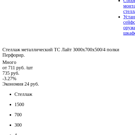
Сбор
монт
стел
Устан
сейфо
оруж
шкаф
Стеллаж металлический ТС Лайт 3000x700x500/4 полки
Перфорир.
Много
от
711 руб.
/шт
735 руб.
-3.27%
Экономия
24 руб.
Стеллаж
1500
700
300