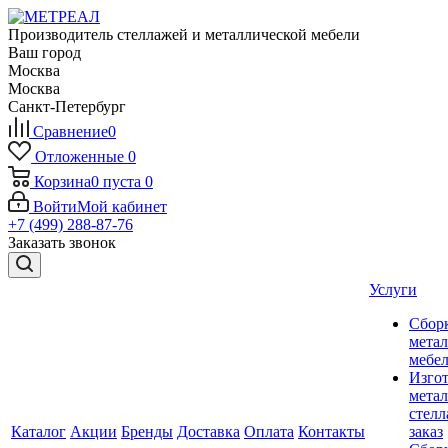
Производитель стеллажей и металлической мебели
Ваш город
Москва
Москва
Санкт-Петербург
Сравнение
0
Отложенные
0
Корзина
0
пуста
0
Войти
Мой кабинет
+7 (499) 288-87-76
Заказать звонок
Услуги
Сбор
мета
мебе
Изго
мета
стелл
Каталог
Акции
Бренды
Доставка
Оплата
Контакты
заказ