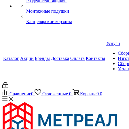
Разделители ящиков
Монтажные подушки
Канцелярские корзины
Услуги
Сборк
Каталог
Акции
Бренды
Доставка
Оплата
Контакты
Изгот
Сборк
Уста
Сравнение
0
Отложенные
0
Корзина
0
0