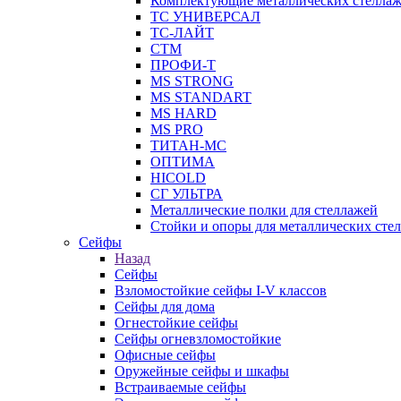
Комплектующие металлических стелла
ТС УНИВЕРСАЛ
ТС-ЛАЙТ
СТМ
ПРОФИ-Т
MS STRONG
MS STANDART
MS HARD
MS PRO
ТИТАН-МС
ОПТИМА
HICOLD
СГ УЛЬТРА
Металлические полки для стеллажей
Стойки и опоры для металлических сте
Сейфы
Назад
Сейфы
Взломостойкие сейфы I-V классов
Сейфы для дома
Огнестойкие сейфы
Сейфы огневзломостойкие
Офисные сейфы
Оружейные сейфы и шкафы
Встраиваемые сейфы