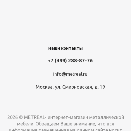
12 404
руб.
/шт
13 906 руб.
Стойка ТСУ 3500
Наши контакты
Много
+7 (499) 288-87-76
1 539
руб.
/шт
1 641
руб.
info@metreal.ru
Стеллаж металлический ТСУ 2000x1560x500/4 полки
Москва, ул. Смирновская, д. 19
Много
14 293
руб.
/шт
16 024 руб.
2026 © METREAL- интернет-магазин металлической
мебели. Обращаем Ваше внимание, что вся
информация размещенная на данном сайте носит