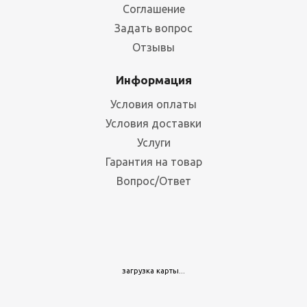
Соглашение
Стеллаж металлический ТСУ 2500x1560x600/4 полки
Задать вопрос
Отзывы
Много
Информация
16 553
руб.
/шт
18 558 руб.
Условия оплаты
Условия доставки
Услуги
Гарантия на товар
Стойка ТСУ 3000
Вопрос/Ответ
Много
1 038
руб.
/шт
1 107
руб.
Стеллаж металлический ТСУ 2500x1060x600/4 полки
загрузка карты...
Много