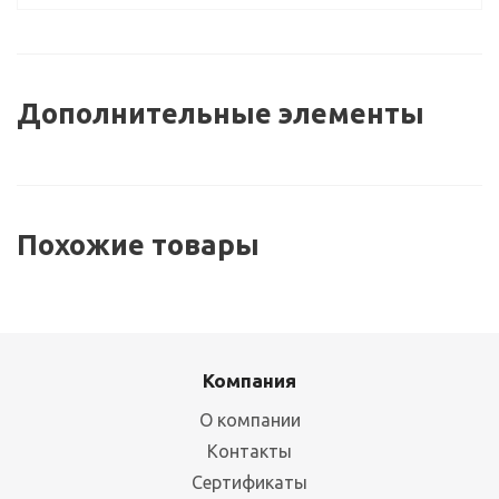
Дополнительные элементы
Похожие товары
Компания
Стойка ТСУ 2000
Стойка ТСУ 2500
О компании
Контакты
Много
Много
Сертификаты
679
руб.
/шт
873
руб.
/шт
724
руб.
931
руб.