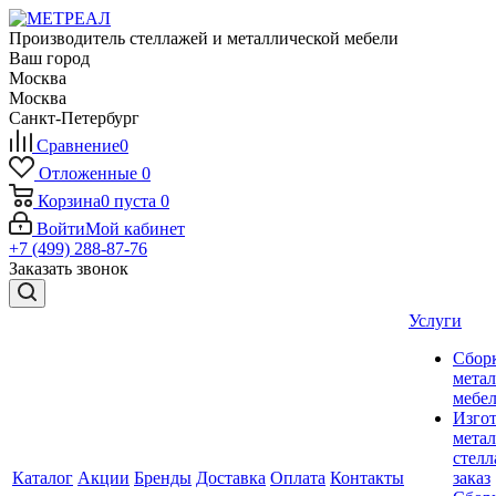
Производитель стеллажей и металлической мебели
Ваш город
Москва
Москва
Санкт-Петербург
Сравнение
0
Отложенные
0
Корзина
0
пуста
0
Войти
Мой кабинет
+7 (499) 288-87-76
Заказать звонок
Услуги
Сбор
мета
мебе
Изго
мета
стелл
Каталог
Акции
Бренды
Доставка
Оплата
Контакты
заказ