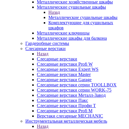
Металлические хозяйственные шкафы
Металлические сушильные шкафы
Назад
Металлические сушильные шкафы
Комплектующие для сушильных
шкафов
Металлические ключницы
Металлические шкафы для балкона
Гардеробные системы
Слесарные верстаки
Назад
Слесарные верстаки
Слесарные верстаки Profi W
Слесарные верстаки Expert WS
Слесарные верстаки Master
Слесарные верстаки Garage
Слесарные верстаки серии TOOLLBOX
Слесарные верстаки серии WORK-75
Слесарные верстаки Металл-Завод
Слесарные верстаки Пакс
Слесарные верстаки Профи Т
Слесарные верстаки Profi M
Верстаки слесарные MECHANIC
Инструментальная металлическая мебель
Назад