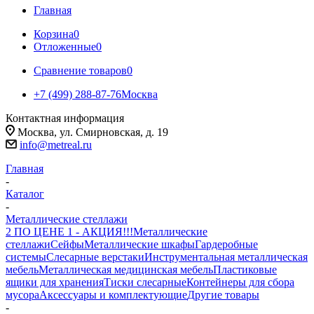
Главная
Корзина
0
Отложенные
0
Сравнение товаров
0
+7 (499) 288-87-76
Москва
Контактная информация
Москва, ул. Смирновская, д. 19
info@metreal.ru
Главная
-
Каталог
-
Металлические стеллажи
2 ПО ЦЕНЕ 1 - АКЦИЯ!!!
Металлические
стеллажи
Сейфы
Металлические шкафы
Гардеробные
системы
Слесарные верстаки
Инструментальная металлическая
мебель
Металлическая медицинская мебель
Пластиковые
ящики для хранения
Тиски слесарные
Контейнеры для сбора
мусора
Аксессуары и комплектующие
Другие товары
-