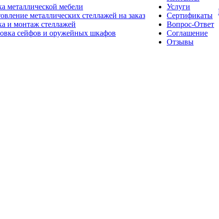
а металлической мебели
Услуги
овление металлических стеллажей на заказ
Сертификаты
а и монтаж стеллажей
Вопрос-Ответ
новка сейфов и оружейных шкафов
Соглашение
Отзывы