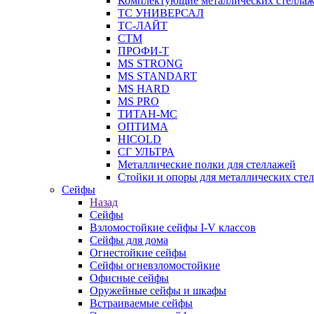
Комплектующие металлических стелла
ТС УНИВЕРСАЛ
ТС-ЛАЙТ
СТМ
ПРОФИ-Т
MS STRONG
MS STANDART
MS HARD
MS PRO
ТИТАН-МС
ОПТИМА
HICOLD
СГ УЛЬТРА
Металлические полки для стеллажей
Стойки и опоры для металлических сте
Сейфы
Назад
Сейфы
Взломостойкие сейфы I-V классов
Сейфы для дома
Огнестойкие сейфы
Сейфы огневзломостойкие
Офисные сейфы
Оружейные сейфы и шкафы
Встраиваемые сейфы