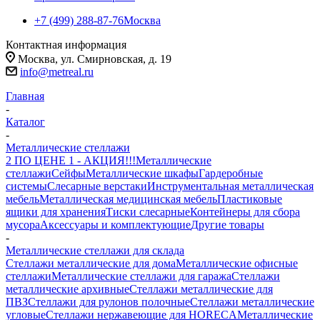
+7 (499) 288-87-76
Москва
Контактная информация
Москва, ул. Смирновская, д. 19
info@metreal.ru
Главная
-
Каталог
-
Металлические стеллажи
2 ПО ЦЕНЕ 1 - АКЦИЯ!!!
Металлические
стеллажи
Сейфы
Металлические шкафы
Гардеробные
системы
Слесарные верстаки
Инструментальная металлическая
мебель
Металлическая медицинская мебель
Пластиковые
ящики для хранения
Тиски слесарные
Контейнеры для сбора
мусора
Аксессуары и комплектующие
Другие товары
-
Металлические стеллажи для склада
Стеллажи металлические для дома
Металлические офисные
стеллажи
Металлические стеллажи для гаража
Стеллажи
металлические архивные
Стеллажи металлические для
ПВЗ
Стеллажи для рулонов полочные
Стеллажи металлические
угловые
Стеллажи нержавеющие для HORECA
Металлические