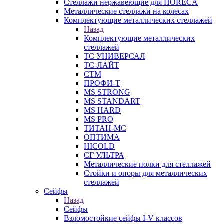
Стеллажи нержавеющие для HORECA
Металлические стеллажи на колесах
Комплектующие металлических стеллажей
Назад
Комплектующие металлических
стеллажей
ТС УНИВЕРСАЛ
ТС-ЛАЙТ
СТМ
ПРОФИ-Т
MS STRONG
MS STANDART
MS HARD
MS PRO
ТИТАН-МС
ОПТИМА
HICOLD
СГ УЛЬТРА
Металлические полки для стеллажей
Стойки и опоры для металлических
стеллажей
Сейфы
Назад
Сейфы
Взломостойкие сейфы I-V классов