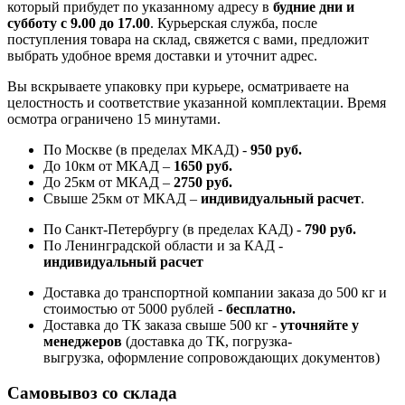
который прибудет по указанному адресу в
будние дни и
субботу с 9.00 до 17.00
. Курьерская служба, после
поступления товара на склад, свяжется с вами, предложит
выбрать удобное время доставки и уточнит адрес.
Вы вскрываете упаковку при курьере, осматриваете на
целостность и соответствие указанной комплектации. Время
осмотра ограничено 15 минутами.
По Москве (в пределах МКАД) -
950 руб.
До 10км от МКАД –
1650 руб
.
До 25км от МКАД –
2750 руб
.
Свыше 25км от МКАД –
индивидуальный расчет
.
По Санкт-Петербургу (в пределах КАД) -
790 руб.
По Ленинградской области и за КАД -
индивидуальный расчет
Доставка до транспортной компании заказа до 500 кг и
стоимостью от 5000 рублей -
б
есплатно.
Доставка до ТК заказа свыше 500 кг -
у
точняйте у
менеджеров
(доставка до ТК, погрузка-
выгрузка, оформление сопровождающих документов)
Самовывоз со склада