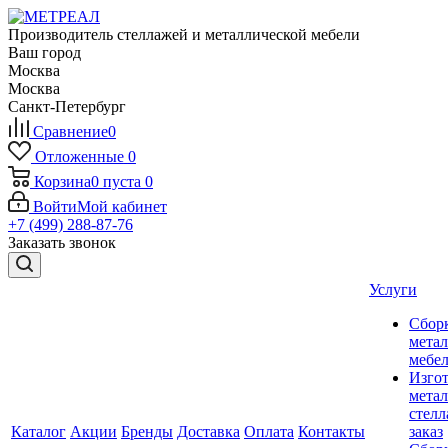
Производитель стеллажей и металлической мебели
Ваш город
Москва
Москва
Санкт-Петербург
Сравнение
0
Отложенные
0
Корзина
0
пуста
0
Войти
Мой кабинет
+7 (499) 288-87-76
Заказать звонок
Услуги
Сбор
мета
мебе
Изго
мета
стелл
Каталог
Акции
Бренды
Доставка
Оплата
Контакты
заказ