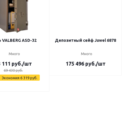
 VALBERG ASD-32
Депозитный сейф Juwel 6878
Много
Много
 111
руб.
/шт
175 496
руб.
/шт
69 430
руб.
Экономия
6 319
руб.