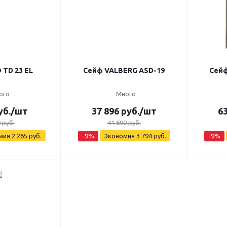
 TD 23 EL
Сейф VALBERG ASD-19
Сейф
ого
Много
уб.
/шт
37 896
руб.
/шт
63
0
руб.
41 690
руб.
мия
2 265
руб.
-
9
%
Экономия
3 794
руб.
-
9
%