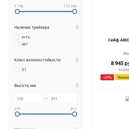
7 740
175 496
Наличие трейзера
есть
Сейф AIKO
нет
Мн
Класс взломостойкости
8 945
р
S1
11 21
-
20
%
Эконо
Высота, мм
230
812