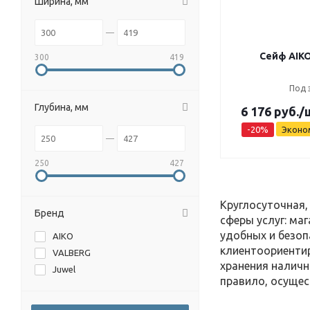
Ширина, мм
Сейф AIKO
300
419
Под 
Глубина, мм
6 176
руб.
/
-
20
%
Эконо
250
427
Круглосуточная,
Бренд
сферы услуг: ма
удобных и безоп
AIKO
клиентоориентир
VALBERG
хранения наличн
Juwel
правило, осущес