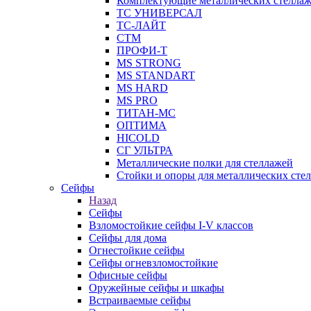
Комплектующие металлических стелла
ТС УНИВЕРСАЛ
ТС-ЛАЙТ
СТМ
ПРОФИ-Т
MS STRONG
MS STANDART
MS HARD
MS PRO
ТИТАН-МС
ОПТИМА
HICOLD
СГ УЛЬТРА
Металлические полки для стеллажей
Стойки и опоры для металлических сте
Сейфы
Назад
Сейфы
Взломостойкие сейфы I-V классов
Сейфы для дома
Огнестойкие сейфы
Сейфы огневзломостойкие
Офисные сейфы
Оружейные сейфы и шкафы
Встраиваемые сейфы