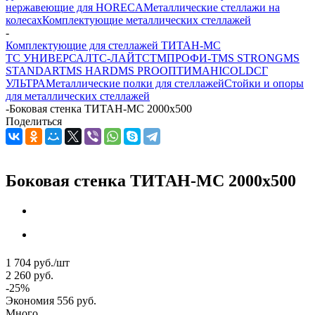
нержавеющие для HORECA
Металлические стеллажи на
колесах
Комплектующие металлических стеллажей
-
Комплектующие для стеллажей ТИТАН-МС
ТС УНИВЕРСАЛ
ТС-ЛАЙТ
СТМ
ПРОФИ-Т
MS STRONG
MS
STANDART
MS HARD
MS PRO
ОПТИМА
HICOLD
СГ
УЛЬТРА
Металлические полки для стеллажей
Стойки и опоры
для металлических стеллажей
-
Боковая стенка ТИТАН-МС 2000x500
Поделиться
Боковая стенка ТИТАН-МС 2000x500
1 704
руб.
/шт
2 260
руб.
-
25
%
Экономия
556
руб.
Много