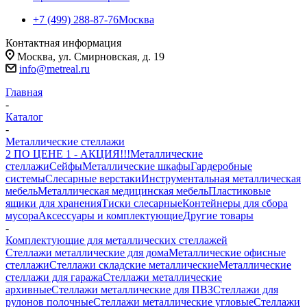
+7 (499) 288-87-76
Москва
Контактная информация
Москва, ул. Смирновская, д. 19
info@metreal.ru
Главная
-
Каталог
-
Металлические стеллажи
2 ПО ЦЕНЕ 1 - АКЦИЯ!!!
Металлические
стеллажи
Сейфы
Металлические шкафы
Гардеробные
системы
Слесарные верстаки
Инструментальная металлическая
мебель
Металлическая медицинская мебель
Пластиковые
ящики для хранения
Тиски слесарные
Контейнеры для сбора
мусора
Аксессуары и комплектующие
Другие товары
-
Комплектующие для металлических стеллажей
Стеллажи металлические для дома
Металлические офисные
стеллажи
Стеллажи складские металлические
Металлические
стеллажи для гаража
Стеллажи металлические
архивные
Стеллажи металлические для ПВЗ
Стеллажи для
рулонов полочные
Стеллажи металлические угловые
Стеллажи