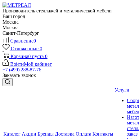
Производитель стеллажей и металлической мебели
Ваш город
Москва
Москва
Санкт-Петербург
Сравнение
0
Отложенные
0
Корзина
0
пуста
0
Войти
Мой кабинет
+7 (499) 288-87-76
Заказать звонок
Услуги
Сбор
мета
мебе
Изго
мета
стелл
Каталог
Акции
Бренды
Доставка
Оплата
Контакты
заказ