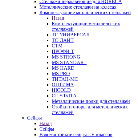
Стеллажи нержавеющие для HORECA
Металлические стеллажи на колесах
Комплектующие металлических стеллажей
Назад
Комплектующие металлических
стеллажей
ТС УНИВЕРСАЛ
ТС-ЛАЙТ
СТМ
ПРОФИ-Т
MS STRONG
MS STANDART
MS HARD
MS PRO
ТИТАН-МС
ОПТИМА
HICOLD
СГ УЛЬТРА
Металлические полки для стеллажей
Стойки и опоры для металлических
стеллажей
Сейфы
Назад
Сейфы
Взломостойкие сейфы I-V классов